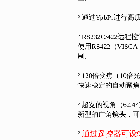
²
通过
YpbPr
进行
高
²
RS
232C
/422
远程控
使用
RS422
（
VISCA
制。
²
120
倍变焦（
10
倍
快速稳定的自动聚焦
²
超宽的视角（
62.4
新型的广角镜头，可
²
通过遥控器可设